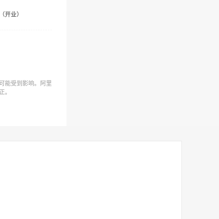
（开业）
可能受到影响。阿里
正。