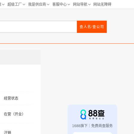
查人名/查公司
经营状态
在营（开业）
1688旗下｜免费商查服务
注销