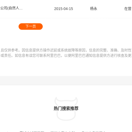
有限责任公司(自然人投资或控股)
2015-04-15
杨永
在营
下一页
，且仅供参考。因信息提供方操作迟延或系统故障等原因，信息的完整、准确、及时性
务或责任。如信息有误您可联系阿里巴巴，以便阿里巴巴通知信息提供方进行核查及更
热门搜索推荐