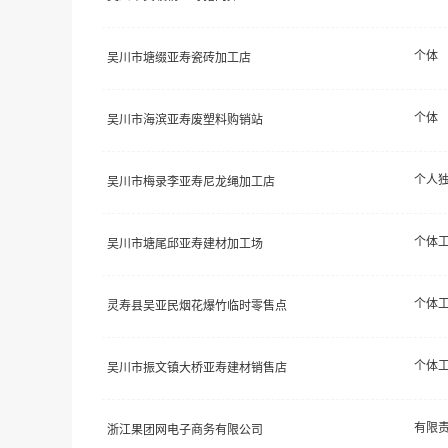
个体
吴川市塘缀亚寿瓷砖加工店
个体
吴川市海滨亚寿废塑料购销站
个人
吴川市梅录李亚寿尼龙绳加工店
个体
吴川市塘尾邱亚寿建材加工场
个体
灵寿县吴亚民烟花爆竹临时零售点
个体
吴川市振文镇大桥亚寿建材销售店
浙江果团网电子商务有限公司