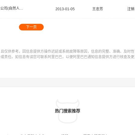
有限责任公司(自然人投资或控股)
2013-01-05
王忠芳
注销
下一页
，且仅供参考。因信息提供方操作迟延或系统故障等原因，信息的完整、准确、及时性
务或责任。如信息有误您可联系阿里巴巴，以便阿里巴巴通知信息提供方进行核查及更
热门搜索推荐