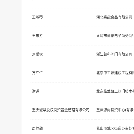
王淑琴
河北喜能食品有限公司
王忠芳
义乌市洲豪电子商务商
刘爱钗
浙江凯科阀门有限公司
方立仁
北京中工源建设工程有
谢谨
北京维兰凯工阀门技术
重庆诚华股权投资基金管理有限公司
重庆源尚投资中心(有限
周炳勤
乳山市城区街道办事处