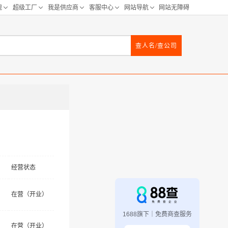
查人名/查公司
经营状态
在营（开业）
1688旗下｜免费商查服务
在营（开业）