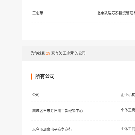
王忠芳
北京凯瑞万泰投资管理
为你找到
29
家有关
王忠芳
的公司
所有公司
公司
企业机
个体工
藁城区王忠芳日用百货经销中心
个体工
义乌市洲豪电子商务商行