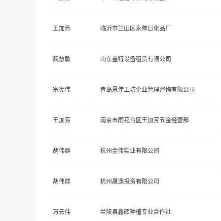
王加芳
临沂市兰山区永帅日化品厂
魏慧敏
山东盖特设备租赁有限公司
宗宪伟
青岛恩佳工坊企业管理咨询有限公司
王加芳
南京市雨花台区王加芳五金经营部
胡伟群
杭州金伟实业有限公司
胡伟群
杭州晟逸投资有限公司
万云伟
兰陵县鑫硕种植专业合作社