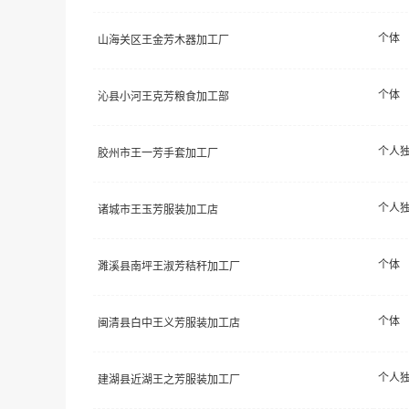
个体
山海关区王金芳木器加工厂
个体
沁县小河王克芳粮食加工部
个人
胶州市王一芳手套加工厂
个人
诸城市王玉芳服装加工店
个体
濉溪县南坪王淑芳秸秆加工厂
个体
闽清县白中王义芳服装加工店
个人
建湖县近湖王之芳服装加工厂