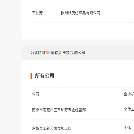
王加芳
徐州城茂纺织品有限公司
为你找到
52
家有关
王加芳
的公司
所有公司
公司
企业
个体
南京市雨花台区王加芳五金经营部
个体
左权县王新芳面食加工店