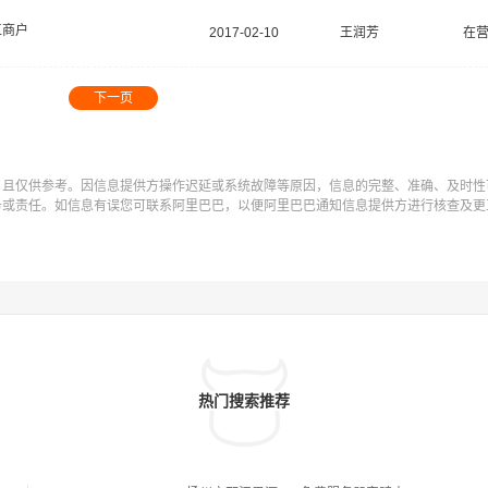
工商户
2017-02-10
王润芳
在
下一页
，且仅供参考。因信息提供方操作迟延或系统故障等原因，信息的完整、准确、及时性
务或责任。如信息有误您可联系阿里巴巴，以便阿里巴巴通知信息提供方进行核查及更
热门搜索推荐