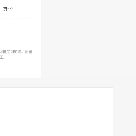
营（开业）
可能受到影响。阿里
正。