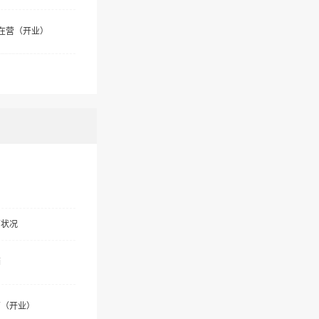
在营（开业）
营状况
销
营（开业）