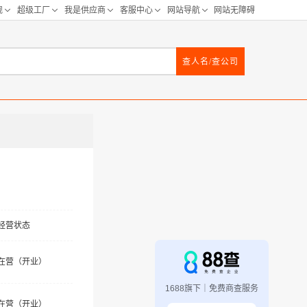
查人名/查公司
经营状态
在营（开业）
1688旗下｜免费商查服务
在营（开业）