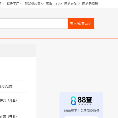
查人名/查公司
经营状态
在营（开业）
1688旗下｜免费商查服务
在营（开业）