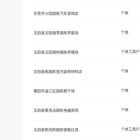
个体
东莞市沙田国栋汽车音响店
个体
玉田县玉田镇李国栋养殖场
个体工商户
玉田县玉田镇仲国栋养猪场
个体
古田县练国栋室内装修材料店
个体
莆田市涵江区国栋蛏干场
个体
玉田县窝洛沽国栋电器商场
个体工商户
玉田县鸦鸿桥国栋钢瓶灶具