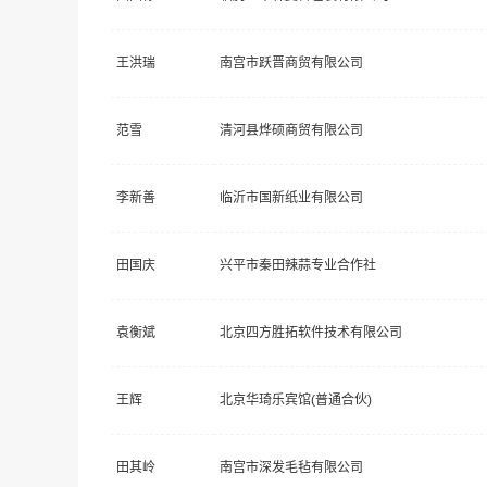
王洪瑞
南宫市跃晋商贸有限公司
范雪
清河县烨硕商贸有限公司
李新善
临沂市国新纸业有限公司
田国庆
兴平市秦田辣蒜专业合作社
袁衡斌
北京四方胜拓软件技术有限公司
王辉
北京华琦乐宾馆(普通合伙)
田其岭
南宫市深发毛毡有限公司