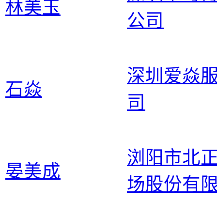
林美玉
公司
深圳爱焱
石焱
司
浏阳市北
晏美成
场股份有