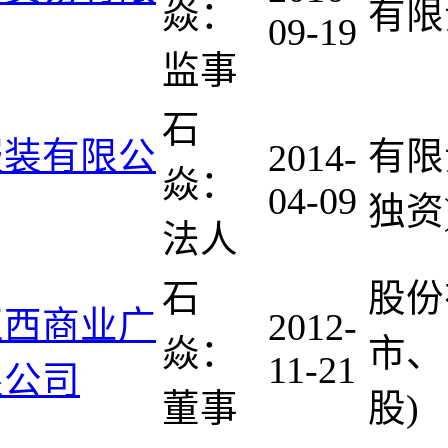
焱：
有限
09-19
监事
石
服装有限公
有限
2014-
焱：
04-09
独资
法人
石
股份
正西商业广
2012-
焱：
市、
11-21
限公司
董事
股)