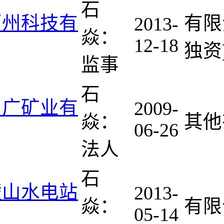
石
百州科技有
有限
2013-
焱：
12-18
独资
监事
石
中广矿业有
2009-
焱：
其他
06-26
法人
石
壁山水电站
2013-
焱：
有限
05-14