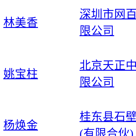
深圳市网
林美香
限公司
北京天正
姚宝柱
限公司
桂东县石
杨焕金
(有限合伙)