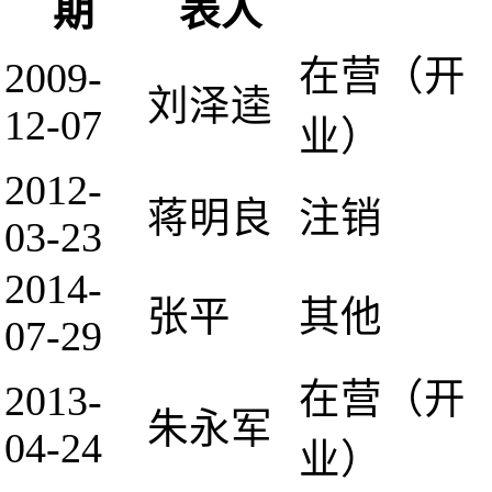
期
表人
在营（开
2009-
刘泽逵
12-07
业）
2012-
蒋明良
注销
03-23
2014-
张平
其他
07-29
在营（开
2013-
朱永军
04-24
业）