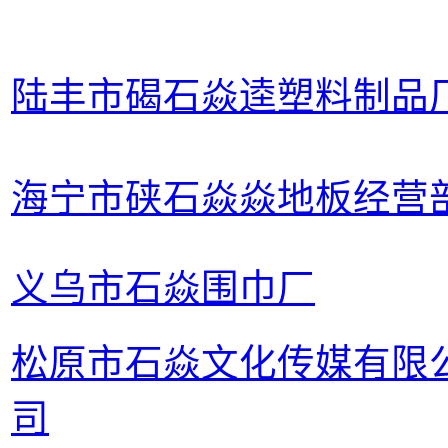
陆丰市碣石焱逵塑料制品
海宁市硖石焱焱地板经营
义乌市石焱围巾厂
松原市石焱文化传媒有限
司