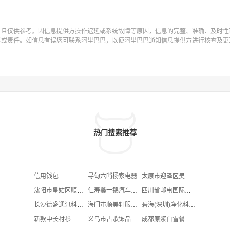
，且仅供参考。因信息提供方操作迟延或系统故障等原因，信息的完整、准确、及时性
务或责任。如信息有误您可联系阿里巴巴，以便阿里巴巴通知信息提供方进行核查及更
热门搜索推荐
信用钱包
寻甸六哨杨家电器
太原市迎泽区吴梅花生鲜便利店
沈阳市皇姑区顺宝行鞋厂
仁寿鑫一锦汽车服务中心
四川省邮电国际旅行社有限责任公司华蓥市溪口镇服务网点
长沙德盛通讯科技有限公司
海门市顺美轩服装厂
碧海(深圳)净化科技有限公司
新款中长衬衫
义乌市古歌饰品有限公司
成都原浆白雪餐饮有限公司