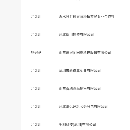
吕金川
沂水县汇通果蔬种植农民专业合作社
吕金川
河北保川投资有限公司
杨兴芝
山东筹房团网络科技股份有限公司
吕金川
深圳市新得嘉实业有限公司
吕金川
山东香穗食品销售有限公司
吕金川
河北济远建筑劳务分包有限公司
吕金川
千相科技(深圳)有限公司