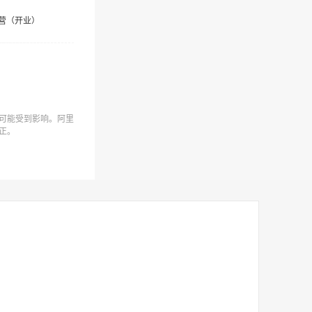
营（开业）
可能受到影响。阿里
正。