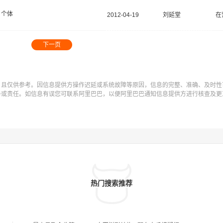
个体
2012-04-19
刘延堂
在
下一页
，且仅供参考。因信息提供方操作迟延或系统故障等原因，信息的完整、准确、及时性
务或责任。如信息有误您可联系阿里巴巴，以便阿里巴巴通知信息提供方进行核查及更
热门搜索推荐