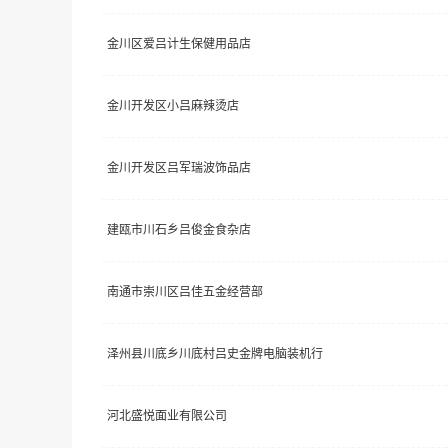
金川区爱吕计生保健用品店
金川开发区小吕麻辣烫店
金川开发区吕军瑞波饰品店
建瓯市川石乡吕俊金食杂店
南通市崇川区吕佳五金经营部
泽州县川底乡川底村吕史金牌电脑装机行
河北盛悦面业有限公司