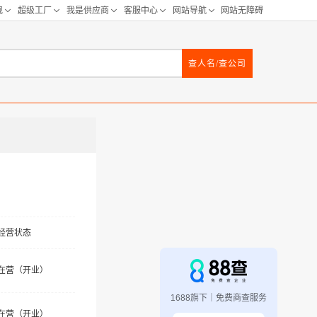
查人名/查公司
经营状态
在营（开业）
1688旗下｜免费商查服务
在营（开业）