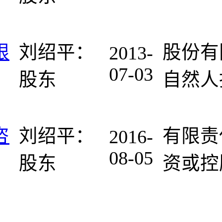
银
刘绍平：
股份有
2013-
07-03
股东
自然人
咨
刘绍平：
有限责
2016-
08-05
股东
资或控