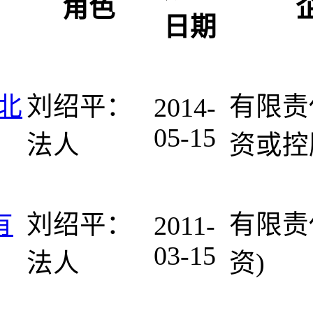
角色
日期
北
刘绍平：
有限责
2014-
05-15
法人
资或控
有
刘绍平：
有限责
2011-
03-15
法人
资)