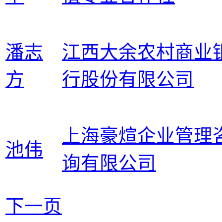
潘志
江西大余农村商业
方
行股份有限公司
上海豪煊企业管理
池伟
询有限公司
下一页