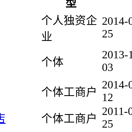
型
个人独资企
2014-
25
业
2013-
个体
03
2014-
个体工商户
12
2011-
店
个体工商户
25