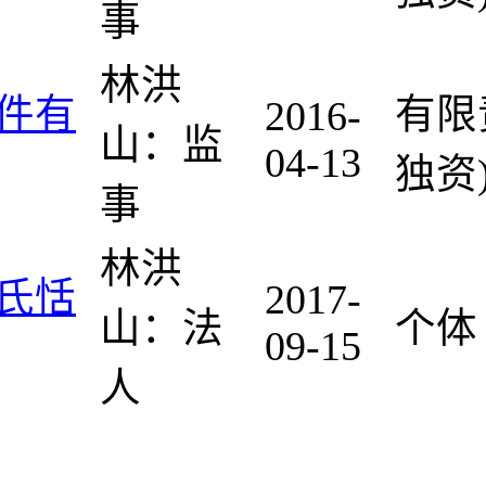
事
林洪
件有
有限
2016-
山：监
04-13
独资
事
林洪
氏恬
2017-
山：法
个体
09-15
人