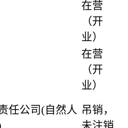
在营
（开
业）
在营
（开
业）
责任公司(自然人
吊销，
)
未注销