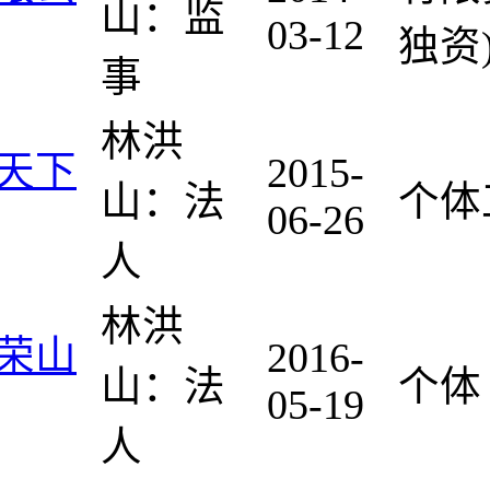
山：监
03-12
独资
事
林洪
天下
2015-
山：法
个体
06-26
人
林洪
荣山
2016-
山：法
个体
05-19
人