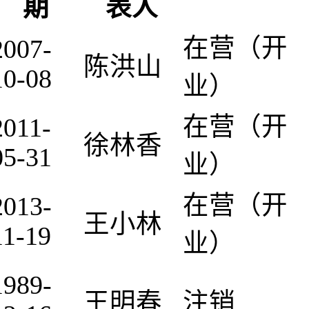
期
表人
在营（开
2007-
陈洪山
10-08
业）
在营（开
2011-
徐林香
05-31
业）
在营（开
2013-
王小林
11-19
业）
1989-
王明春
注销