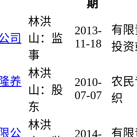
期
林洪
有限
2013-
公司
山：监
11-18
投资
事
林洪
隆养
农民
2010-
山：股
07-07
织
东
林洪
限公
有限
2014-