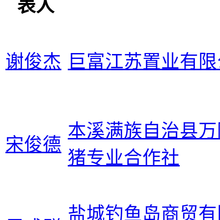
表人
谢俊杰
巨富江苏置业有限
本溪满族自治县万
宋俊德
猪专业合作社
盐城钓鱼岛商贸有