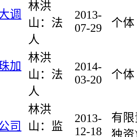
林洪
大调
2013-
山：法
个体
07-29
人
林洪
珠加
2014-
山：法
个体
03-20
人
林洪
有限
2013-
公司
山：监
12-18
独资