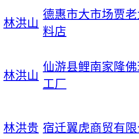
德惠市大市场贾老
林洪山
料店
仙游县鲤南家隆佛
林洪山
工厂
林洪贵
宿迁翼虎商贸有限