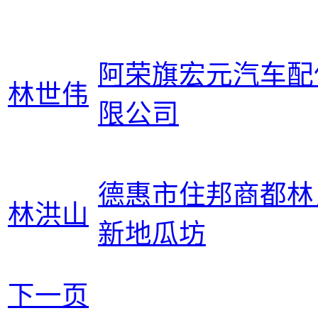
阿荣旗宏元汽车配
林世伟
限公司
德惠市住邦商都林
林洪山
新地瓜坊
下一页