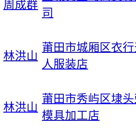
周成群
司
莆田市城厢区衣行
林洪山
人服装店
莆田市秀屿区埭头
林洪山
模具加工店