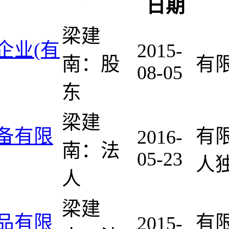
日期
梁建
企业(有
2015-
南：股
有
08-05
东
梁建
备有限
有
2016-
南：法
05-23
人独
人
梁建
品有限
有
2015-