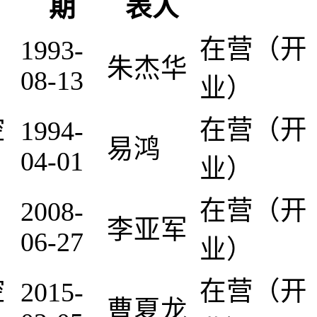
期
表人
在营（开
1993-
朱杰华
08-13
业）
控
在营（开
1994-
易鸿
04-01
业）
在营（开
2008-
李亚军
06-27
业）
控
在营（开
2015-
曹夏龙