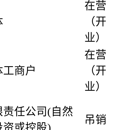
在营
体
（开
业）
在营
体工商户
（开
业）
限责任公司(自然
吊销
投资或控股)