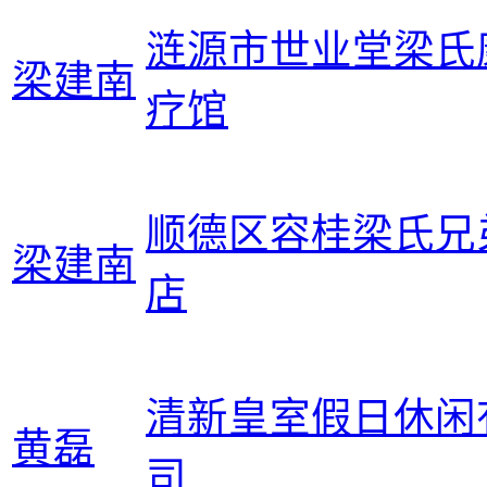
涟源市世业堂梁氏
梁建南
疗馆
顺德区容桂梁氏兄
梁建南
店
清新皇室假日休闲
黄磊
司