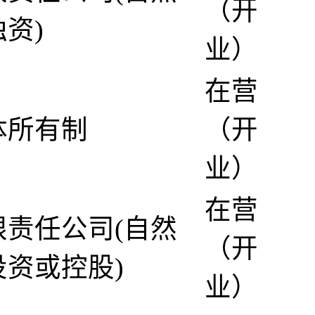
（开
资)
业）
在营
体所有制
（开
业）
在营
限责任公司(自然
（开
投资或控股)
业）