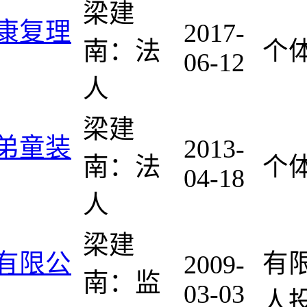
梁建
康复理
2017-
南：法
个
06-12
人
梁建
弟童装
2013-
南：法
个
04-18
人
梁建
有限公
有
2009-
南：监
03-03
人