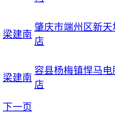
肇庆市端州区新天
梁建南
店
容县杨梅镇悍马电
梁建南
店
下一页