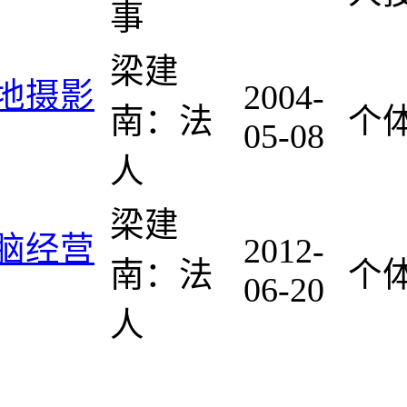
事
梁建
地摄影
2004-
南：法
个
05-08
人
梁建
脑经营
2012-
南：法
个
06-20
人