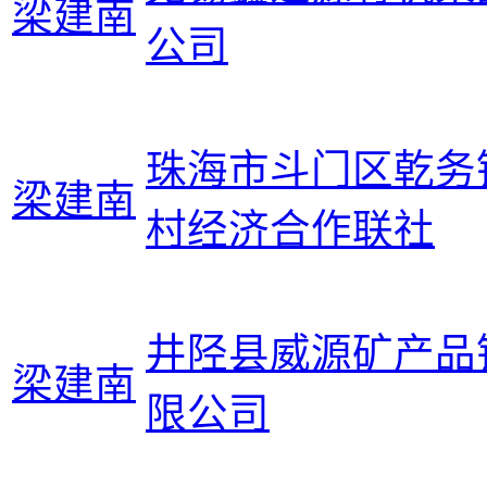
梁建南
公司
珠海市斗门区乾务
梁建南
村经济合作联社
井陉县威源矿产品
梁建南
限公司