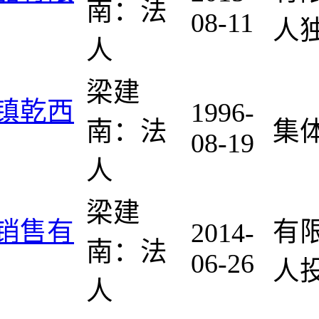
南：法
08-11
人独
人
梁建
镇乾西
1996-
南：法
集
08-19
人
梁建
销售有
有
2014-
南：法
06-26
人
人