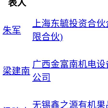
表人
上海东毓投资合伙
朱军
限合伙)
广西金富南机电设
梁建南
公司
无锡鑫之源有机果