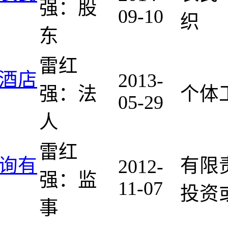
强：股
09-10
织
东
雷红
酒店
2013-
强：法
个体
05-29
人
雷红
询有
有限
2012-
强：监
11-07
投资
事