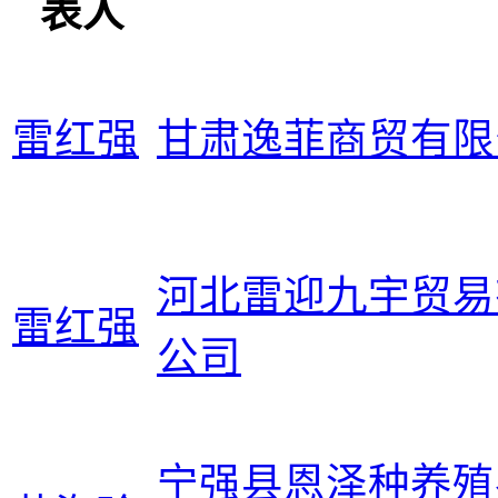
表人
雷红强
甘肃逸菲商贸有限
河北雷迎九宇贸易
雷红强
公司
宁强县恩泽种养殖