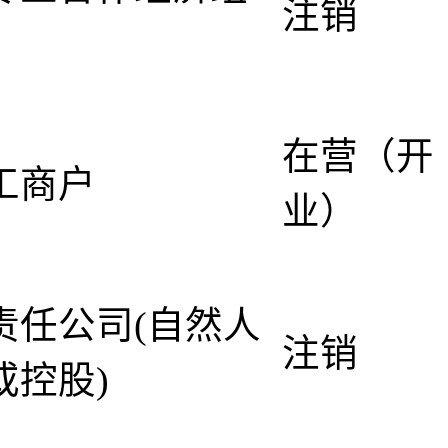
注销
在营（开
工商户
业）
责任公司(自然人
注销
或控股)