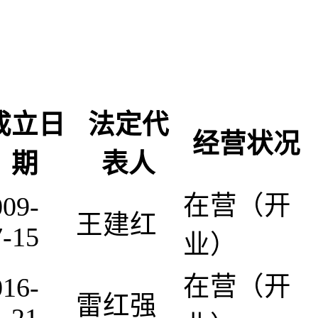
成立日
法定代
经营状况
期
表人
在营（开
009-
王建红
7-15
业）
在营（开
016-
雷红强