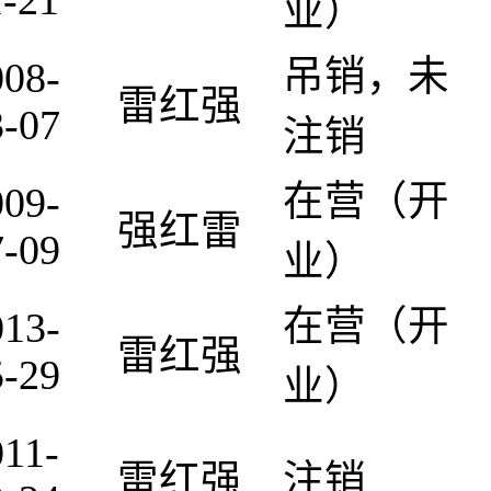
1-21
业）
吊销，未
008-
雷红强
3-07
注销
在营（开
009-
强红雷
7-09
业）
在营（开
013-
雷红强
5-29
业）
011-
雷红强
注销