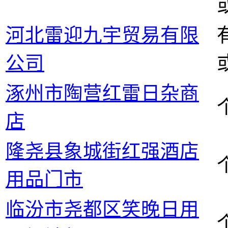
河北雷迎九宇贸易有限
公司
涿州市陶营红雷日杂商
店
隆尧县象城街红强酒店
用品门市
临汾市尧都区笑晚日用