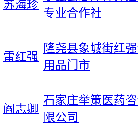
苏海珍
专业合作社
隆尧县象城街红强
雷红强
用品门市
石家庄举策医药咨
阎志卿
限公司