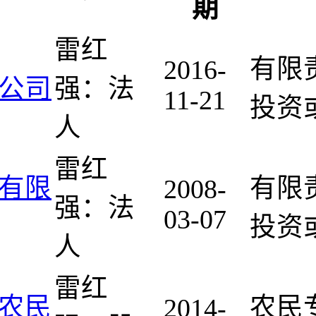
期
雷红
有限
2016-
公司
强：法
11-21
投资
人
雷红
有限
有限
2008-
强：法
03-07
投资
人
雷红
农民
农民
2014-