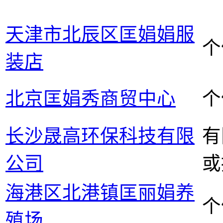
天津市北辰区匡娟娟服
个
装店
北京匡娟秀商贸中心
个
长沙晟高环保科技有限
有
公司
或
海港区北港镇匡丽娟养
个
殖场