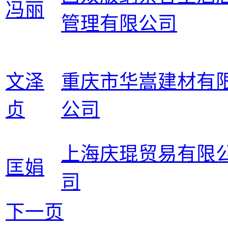
冯丽
管理有限公司
文泽
重庆市华嵩建材有
贞
公司
上海庆琨贸易有限
匡娟
司
下一页