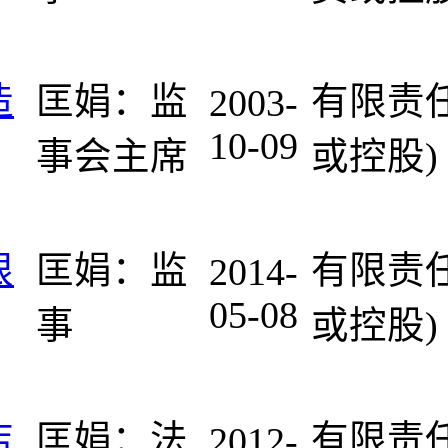
造
匡娟：监
有限责
2003-
10-09
事会主席
或控股)
限
匡娟：监
有限责
2014-
05-08
事
或控股)
店
匡娟：法
有限责
2012-