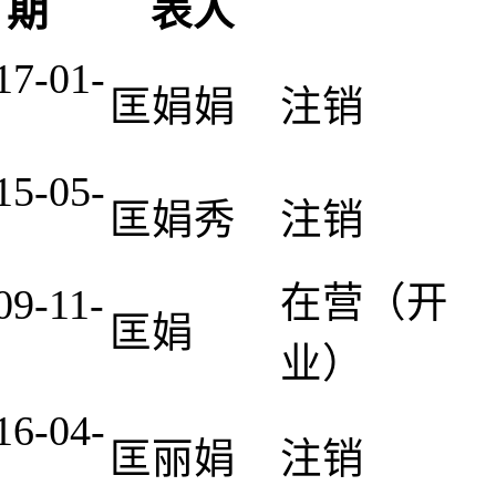
期
表人
17-01-
匡娟娟
注销
15-05-
匡娟秀
注销
在营（开
09-11-
匡娟
业）
16-04-
匡丽娟
注销