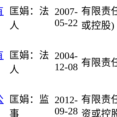
有
匡娟：法
有限责
2007-
05-22
人
或控股)
有
匡娟：法
2004-
有限责
12-08
人
公
匡娟：监
有限责
2012-
09-28
事
资或控