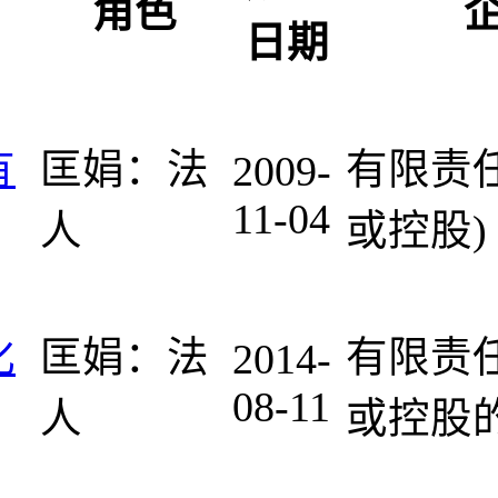
角色
日期
有
匡娟：法
有限责
2009-
11-04
人
或控股)
化
匡娟：法
有限责
2014-
08-11
人
或控股