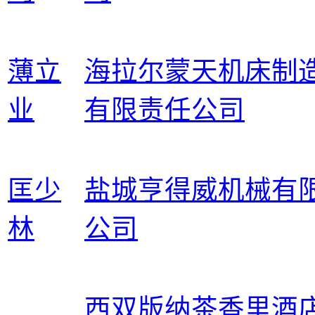
薄立
海拉尔蒙天机床制
业
有限责任公司
匡少
盐城亨得威机械有
林
公司
西双版纳茶香里酒