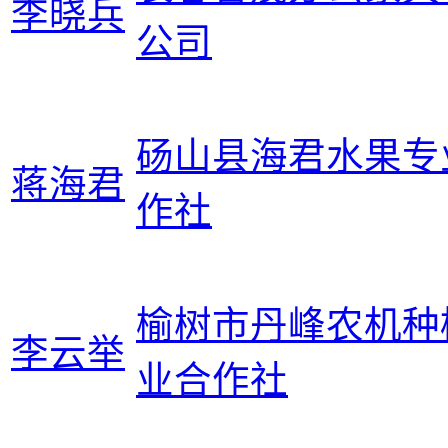
李晓兵
公司
砀山县海君水果专
蒋海君
作社
榆树市丹峰农机种
李云举
业合作社