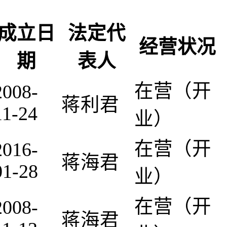
成立日
法定代
经营状况
期
表人
在营（开
2008-
蒋利君
11-24
业）
在营（开
2016-
蒋海君
01-28
业）
在营（开
2008-
蒋海君