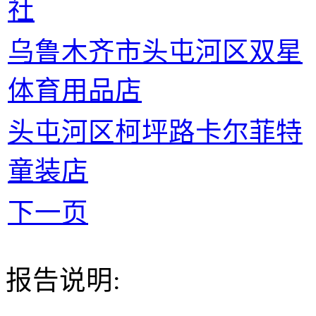
社
乌鲁木齐市头屯河区双星
体育用品店
头屯河区柯坪路卡尔菲特
童装店
下一页
报告说明: