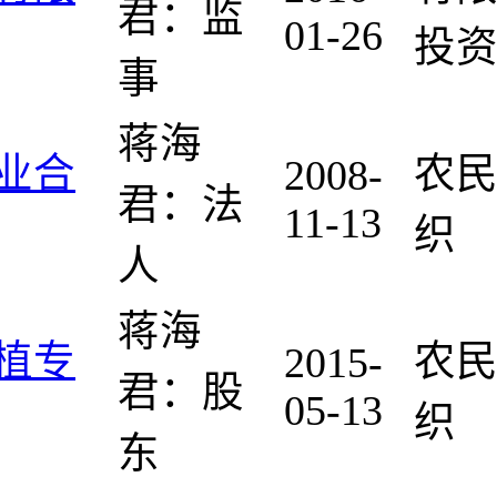
君：监
01-26
投资
事
蒋海
业合
农
2008-
君：法
11-13
织
人
蒋海
植专
农
2015-
君：股
05-13
织
东