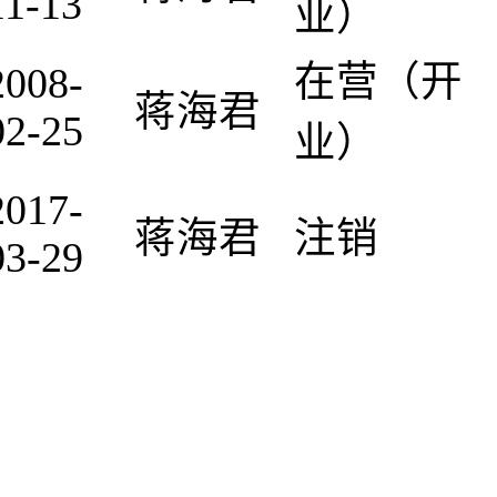
11-13
业）
在营（开
2008-
蒋海君
02-25
业）
2017-
蒋海君
注销
03-29