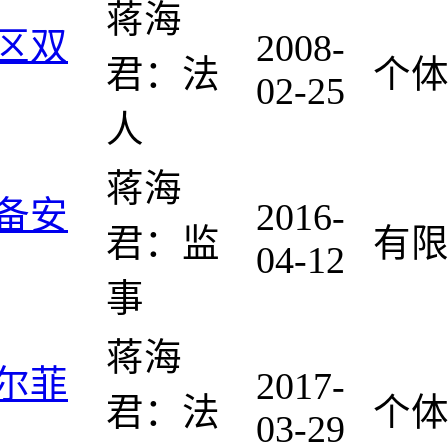
蒋海
区双
2008-
君：法
个
02-25
人
蒋海
备安
2016-
君：监
有
04-12
事
蒋海
尔菲
2017-
君：法
个
03-29