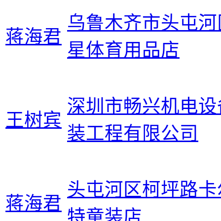
乌鲁木齐市头屯河
蒋海君
星体育用品店
深圳市畅兴机电设
王树宾
装工程有限公司
头屯河区柯坪路卡
蒋海君
特童装店