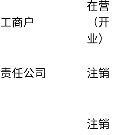
在营
体工商户
（开
业）
限责任公司
注销
体
注销