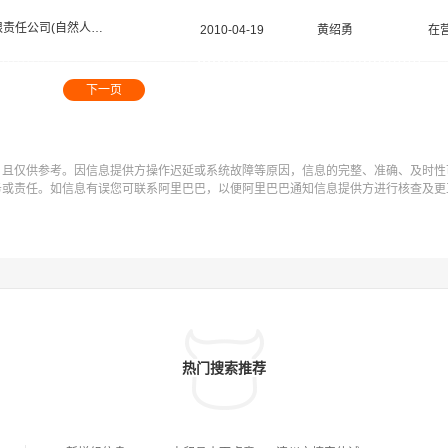
有限责任公司(自然人投资或控股)
2010-04-19
黄绍勇
在
下一页
，且仅供参考。因信息提供方操作迟延或系统故障等原因，信息的完整、准确、及时性
务或责任。如信息有误您可联系阿里巴巴，以便阿里巴巴通知信息提供方进行核查及更
热门搜索推荐