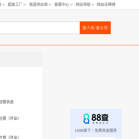
查人名/查公司
经营状态
在营（开业）
1688旗下｜免费商查服务
在营（开业）