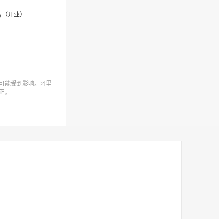
营（开业）
可能受到影响。阿里
正。