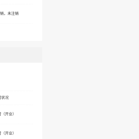
销，未注销
营状况
营（开业）
营（开业）