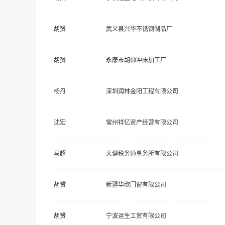
胡赟
武义县兴华不锈钢制品厂
胡赟
永康市胡帅冲床加工厂
杨丹
深圳润林金阳工程有限公司
沈宏
常州祥亿资产经营有限公司
马超
天健税务师事务所有限公司
胡赟
新疆华欣门窗有限公司
胡赟
宁波运生工贸有限公司