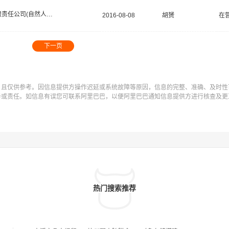
有限责任公司(自然人独资)
2016-08-08
胡赟
在
下一页
，且仅供参考。因信息提供方操作迟延或系统故障等原因，信息的完整、准确、及时性
务或责任。如信息有误您可联系阿里巴巴，以便阿里巴巴通知信息提供方进行核查及更
热门搜索推荐