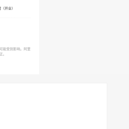
营（开业）
可能受到影响。阿里
正。