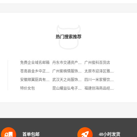
热门搜索推荐
免费企业域名邮箱
丹东市交通资产管理有限公司
广州俊科百货店
苍南县金乡中正金属制品厂
广州紫楠情服饰有限公司
太原市迎泽区雅迪家居服饰店
安徽顺翼厨具有限公司
武汉天之尚服饰有限公司
四川一米家餐饮管理有限公司
特价女包
昆山耀益弘电子有限公司
福建创海商品经营有限公司莆田分公司
首单包邮
48小时发货