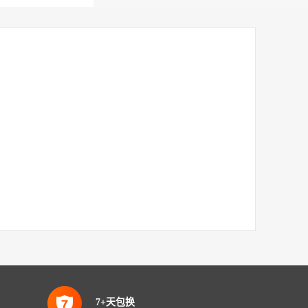
7+天包换