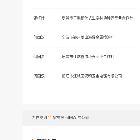
张红妹
乐昌市三溪镇仕坑生态林场种养专业合作社
何国汉
宁波市鄞州姜山海耀金属喷涂厂
何国贵
乐昌市仕坑鑫沛种养专业合作社
何国汉
阳江市江城区汉和五金电镀有限公司
为你找到
11
家有关
何国汉
的公司