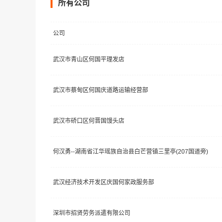
所有公司
公司
武汉市青山区何国平理发店
武汉市蔡甸区何国庆道路运输经营部
武汉市硚口区何晋国馒头店
何汉勇--湖南省江华瑶族自治县白芒营镇三里亭(207国道旁)
武汉经济技术开发区庆国何家政服务部
深圳市招贤劳务派遣有限公司