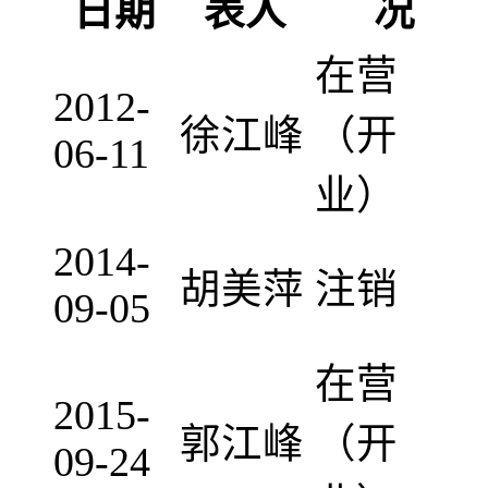
日期
表人
况
在营
2012-
徐江峰
（开
06-11
业）
2014-
胡美萍
注销
09-05
在营
2015-
郭江峰
（开
09-24