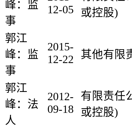
峰：监
12-05
或控股)
事
郭江
2015-
峰：监
其他有限
12-22
事
郭江
有限责任
2012-
峰：法
09-18
或控股)
人