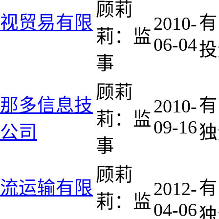
顾莉
视贸易有限
有
2010-
莉：监
06-04
投
事
顾莉
那多信息技
有
2010-
莉：监
09-16
公司
独
事
顾莉
流运输有限
有
2012-
莉：监
04-06
独