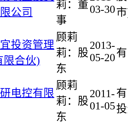
莉：董
03-30
限公司
市
事
顾莉
宜投资管理
2013-
莉：股
有
05-20
有限合伙)
东
顾莉
研电控有限
有
2011-
莉：股
01-05
投
东