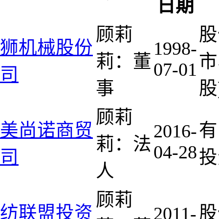
日期
顾莉
股
狮机械股份
1998-
莉：董
市
07-01
司
事
股
顾莉
美尚诺商贸
有
2016-
莉：法
04-28
司
投
人
顾莉
纺联盟投资
股
2011-