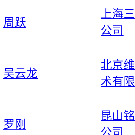
上海三
周跃
公司
北京维
吴云龙
术有限
昆山铭
罗刚
公司