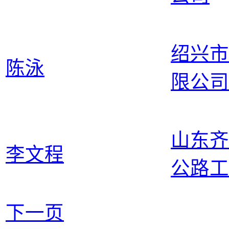
绍兴市
陈泳
限公司
山东齐
李文程
公路工
下一页