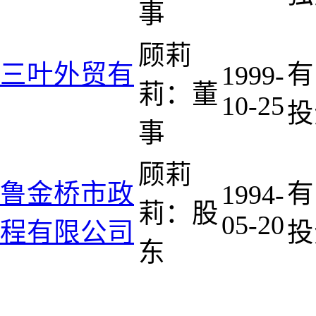
事
顾莉
三叶外贸有
有
1999-
莉：董
10-25
投
事
顾莉
鲁金桥市政
有
1994-
莉：股
05-20
程有限公司
投
东