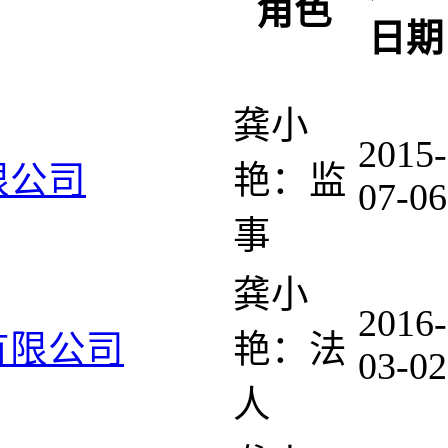
角色
日期
龚小
2015-
限公司
艳：监
07-06
事
龚小
2016-
有限公司
艳：法
03-02
人