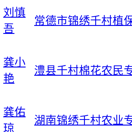
刘慎
常德市锦绣千村植
吾
龚小
澧县千村棉花农民
艳
龚佑
湖南锦绣千村农业
琼