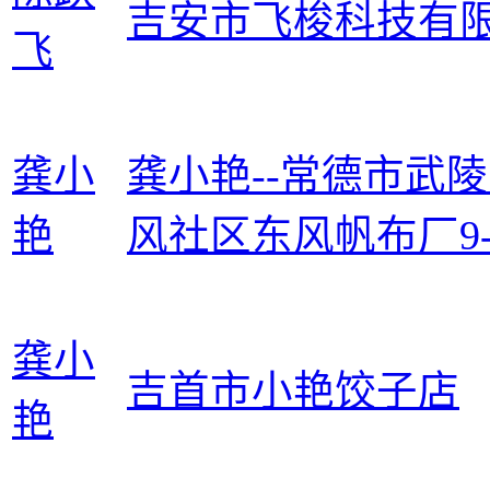
吉安市飞梭科技有
飞
龚小
龚小艳--常德市武
艳
风社区东风帆布厂9-
龚小
吉首市小艳饺子店
艳