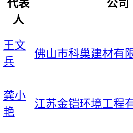
代表
公司
人
王文
佛山市科巢建材有
兵
龚小
江苏金铠环境工程
艳