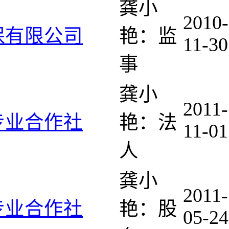
龚小
2010-
保有限公司
艳：监
11-30
事
龚小
2011-
专业合作社
艳：法
11-01
人
龚小
2011-
专业合作社
艳：股
05-24