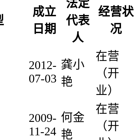
法定
成立
经营状
型
代表
日期
况
人
在营
龚小
2012-
（开
07-03
艳
业）
在营
何金
2009-
（开
11-24
艳