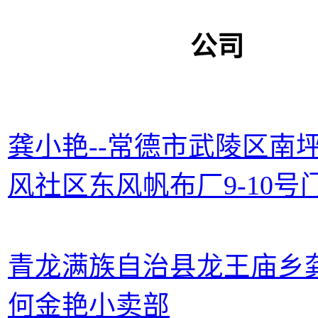
公司
龚小艳--常德市武陵区南
风社区东风帆布厂9-10号
青龙满族自治县龙王庙乡
何金艳小卖部