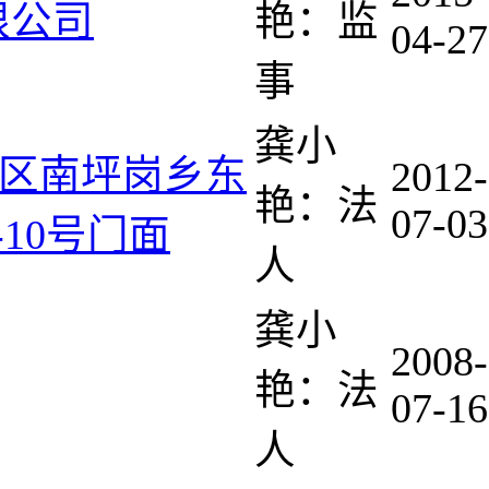
限公司
艳：监
04-27
事
龚小
陵区南坪岗乡东
2012-
艳：法
07-03
10号门面
人
龚小
2008-
艳：法
07-16
人