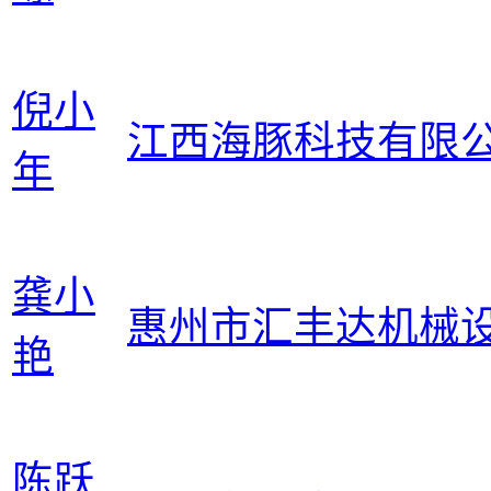
倪小
江西海豚科技有限
年
龚小
惠州市汇丰达机械
艳
陈跃