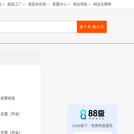
查人名/查公司
经营状态
在营（开业）
1688旗下｜免费商查服务
在营（开业）