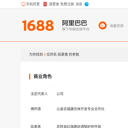
海量货源
为你找到
4
位同名
段素香
的老板
商业角色
法定代表人
公司
傅怀德
沁县农福康农林开发专业合作社
段素香
武陟县红旗路财通锅炉附件部