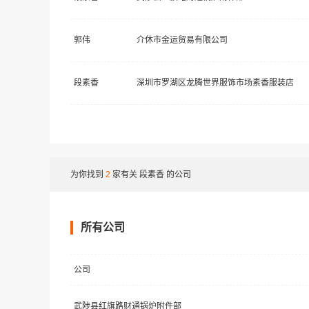
郭伟
介休市金运贸易有限公司
段素香
深圳市罗湖区龙腾世界服饰市场素香服装店
为你找到
2
家有关
段素香
的公司
所有公司
公司
武陟县红旗路财通锅炉附件部