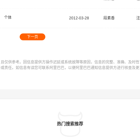
个体
2012-03-28
段素香
注
下一页
，且仅供参考。因信息提供方操作迟延或系统故障等原因，信息的完整、准确、及时性
务或责任。如信息有误您可联系阿里巴巴，以便阿里巴巴通知信息提供方进行核查及更
热门搜索推荐