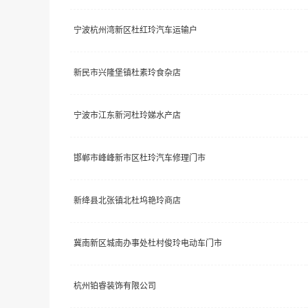
宁波杭州湾新区杜红玲汽车运输户
新民市兴隆堡镇杜素玲食杂店
宁波市江东新河杜玲娣水产店
邯郸市峰峰新市区杜玲汽车修理门市
新绛县北张镇北杜坞艳玲商店
冀南新区城南办事处杜村俊玲电动车门市
杭州铂睿装饰有限公司