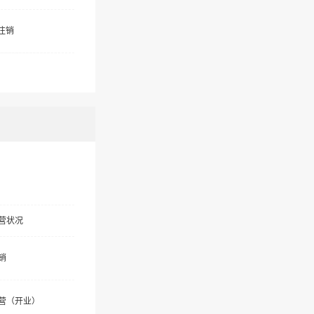
注销
营状况
销
营（开业）