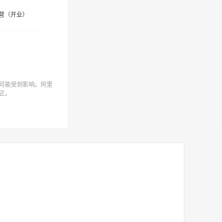
营（开业）
可能受到影响。阿里
正。