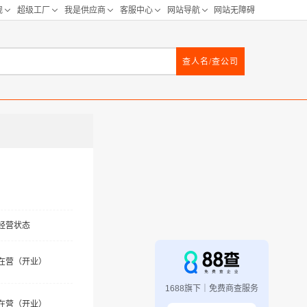
查人名/查公司
经营状态
在营（开业）
1688旗下｜免费商查服务
在营（开业）