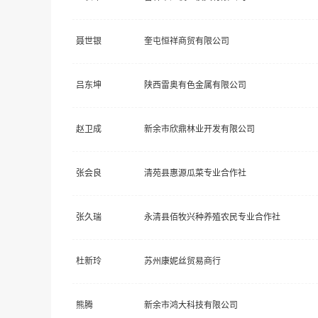
聂世银
奎屯恒祥商贸有限公司
吕东坤
陕西雷奥有色金属有限公司
赵卫成
新余市欣鼎林业开发有限公司
张会良
清苑县惠源瓜菜专业合作社
张久瑞
永清县佰牧兴种养殖农民专业合作社
杜新玲
苏州康妮丝贸易商行
熊腾
新余市鸿大科技有限公司