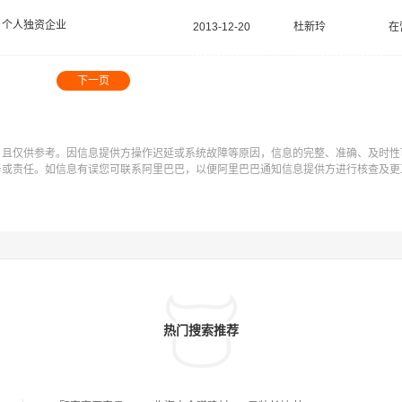
个人独资企业
2013-12-20
杜新玲
在
下一页
，且仅供参考。因信息提供方操作迟延或系统故障等原因，信息的完整、准确、及时性
务或责任。如信息有误您可联系阿里巴巴，以便阿里巴巴通知信息提供方进行核查及更
热门搜索推荐