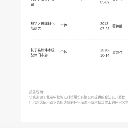
05-09
司
裕华区东辉日化
2012-
个体
翟伟静
品商店
07-23
长子县静伟水暖
2010-
个体
翟静伟
配件门市部
10-14
报告说明:
信息来源于北京中数智汇科技股份有限公司提供的合法公开数据
巴巴对您使用该信息所造成的任何后果不应承担法律上的任何义