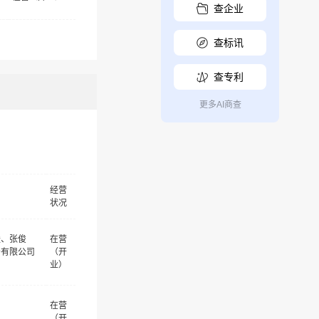
查企业
查标讯
查专利
更多AI商查
经营
状况
媛、张俊
在营
务有限公司
（开
业）
在营
（开