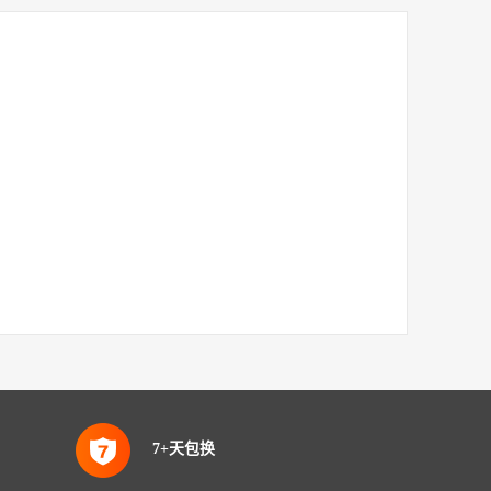
7+天包换