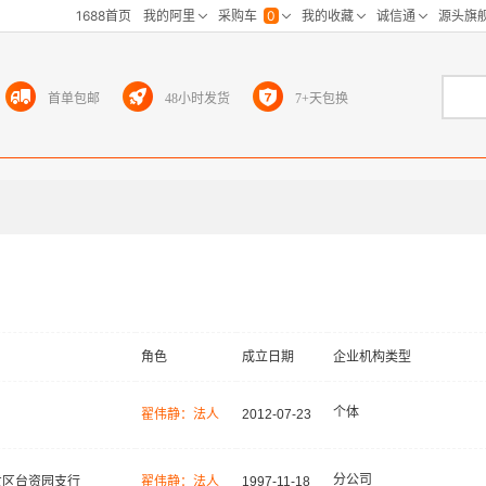
首单包邮
48小时发货
7+天包换
角色
成立日期
企业机构类型
个体
翟伟静：法人
2012-07-23
分公司
发区台资园支行
翟伟静：法人
1997-11-18