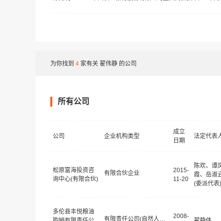
为你找到
4
家有关
翟伟静
的公司
所有公司
成立
公司
企业机构类型
法定代表
日期
陈欢、谭
松原富海投资咨
2015-
有限合伙企业
霞、岳淑
询中心(有限合伙)
11-20
(委派代表
多伦县丰悦粮油
2008-
有限责任公司(自然人独资)
购销有限责任公
翟静伟