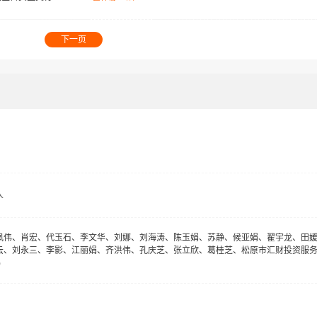
下一页
人
凤伟、肖宏、代玉石、李文华、刘娜、刘海涛、陈玉娟、苏静、候亚娟、翟宇龙、田
云、刘永三、李影、江丽娟、齐洪伟、孔庆芝、张立欣、葛桂芝、松原市汇财投资服
)