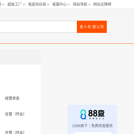
查人名/查公司
经营状态
在营（开业）
1688旗下｜免费商查服务
在营（开业）