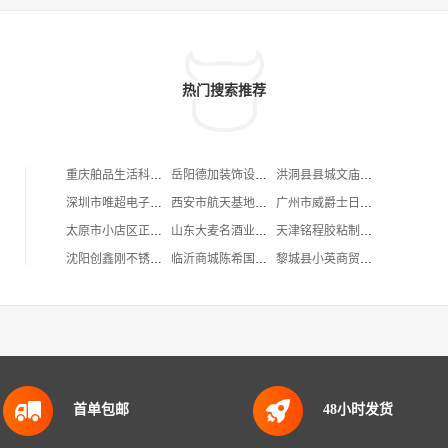
热门搜索推荐
重庆舶品生活科技有限公司
岳阳德加装饰设计工程有限公司
洪洞县县城文庙街饼子铺
深圳市唯超电子商务有限公司
西安市航天基地倩亚服装店
广州市威爵士日用品有限公司
太原市小店区正茂源眼镜店
山东大麦名酒业有限公司
天津铭程胶粘制品有限公司
沈阳创鑫刚不锈钢有限公司
临沂商城陈希国塑料原料及助剂销售部
黎城县小英商贸经营部
首单包邮
48小时发货