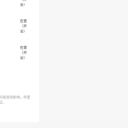
业）
在营
（开
业）
在营
（开
业）
可能受到影响。阿里
正。