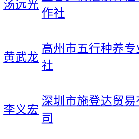
汤远光
作社
高州市五行种养专
黄武龙
社
深圳市施登达贸易
李义宏
司