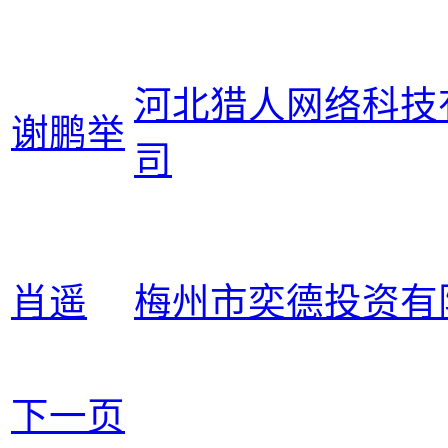
河北猎人网络科技
谢鹏举
司
肖遥
梅州市奕德投资有
下一页