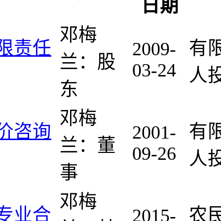
日期
邓梅
限责任
有
2009-
兰：股
03-24
人
东
邓梅
价咨询
有
2001-
兰：董
09-26
人
事
邓梅
专业合
农
2015-