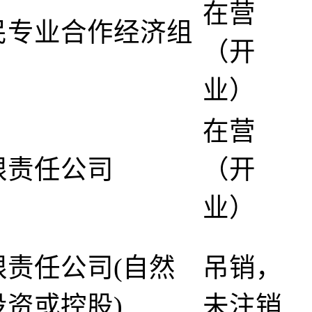
在营
民专业合作经济组
（开
业）
在营
限责任公司
（开
业）
限责任公司(自然
吊销，
投资或控股)
未注销