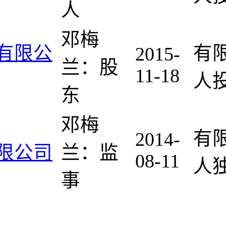
人
邓梅
有限公
有
2015-
兰：股
11-18
人
东
邓梅
有
2014-
限公司
兰：监
08-11
人独
事