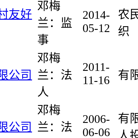
邓梅
村友好
农
2014-
兰：监
05-12
织
事
邓梅
2011-
限公司
兰：法
有
11-16
人
邓梅
有
2006-
限公司
兰：法
06-06
人