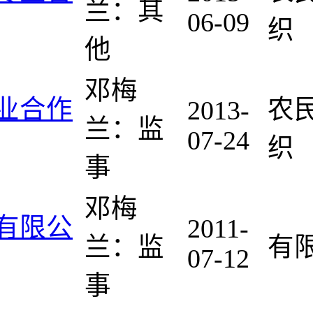
兰：其
06-09
织
他
邓梅
业合作
农
2013-
兰：监
07-24
织
事
邓梅
有限公
2011-
兰：监
有
07-12
事