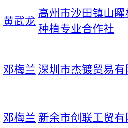
高州市沙田镇山矅
黄武龙
种植专业合作社
邓梅兰
深圳市杰镀贸易有
邓梅兰
新余市创联工贸有