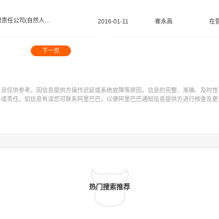
有限责任公司(自然人投资或控股)
2016-01-11
崔永高
在
下一页
，且仅供参考。因信息提供方操作迟延或系统故障等原因，信息的完整、准确、及时性
务或责任。如信息有误您可联系阿里巴巴，以便阿里巴巴通知信息提供方进行核查及更
热门搜索推荐