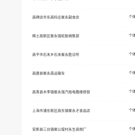
个
高碑店市东高科庄崔永副食店
个
稀土高新区崔永强轮胎销售部
个
高平市石末乡石末崔永胜诊所
个
高唐县崔永昌运输车
个
高青县木李镇崔永强汽拖电路维修部
个
上海市浦东新区高东镇崔永才食品店
个
安新县三台镇崔公堤村永生高频厂