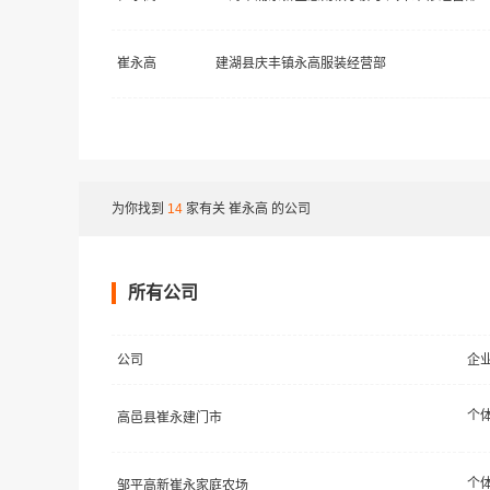
崔永高
建湖县庆丰镇永高服装经营部
为你找到
14
家有关
崔永高
的公司
所有公司
公司
企
个
高邑县崔永建门市
个
邹平高新崔永家庭农场