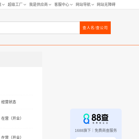
查人名/查公司
经营状态
在营（开业）
1688旗下｜免费商查服务
在营（开业）