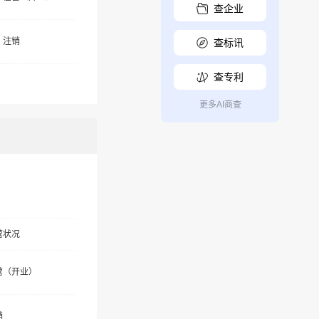
查企业
注销
查标讯
查专利
更多AI商查
营状况
营（开业）
销