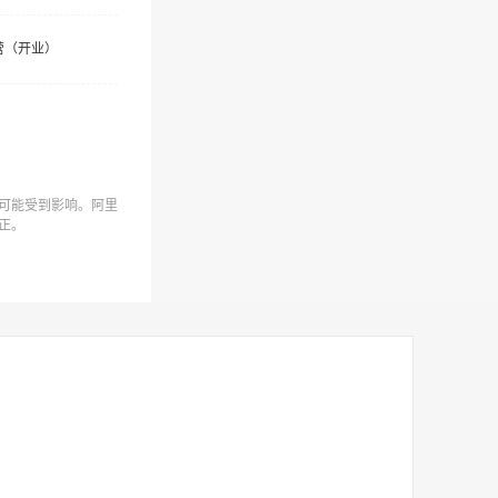
营（开业）
可能受到影响。阿里
正。