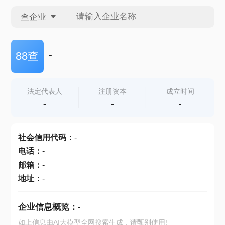
查企业
查企业
-
88查
查招投标
法定代表人
注册资本
成立时间
-
-
-
查产地
社会信用代码
：
-
电话
：
-
邮箱
：
-
地址
：
-
企业信息概览：
-
如上信息由AI大模型全网搜索生成，请甄别使用!