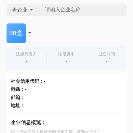
查企业
查企业
-
88查
查招投标
法定代表人
注册资本
成立时间
-
-
-
查产地
社会信用代码
：
-
电话
：
-
邮箱
：
-
地址
：
-
企业信息概览：
-
如上信息由AI大模型全网搜索生成，请甄别使用!