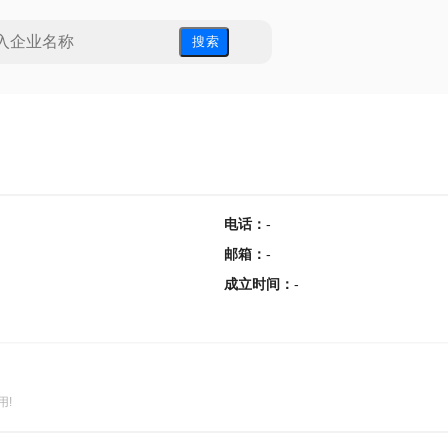
搜 索
电话
：
-
邮箱
：
-
成立时间
：
-
用!