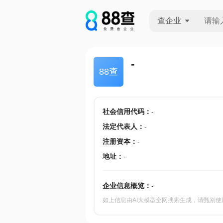
查企业
查企业
-
88查
查招投标
查产地
社会信用代码
：
-
法定代表人
：
-
注册资本
：
-
地址
：
-
企业信息概览：
-
如上信息由AI大模型全网搜索生成，请甄别使