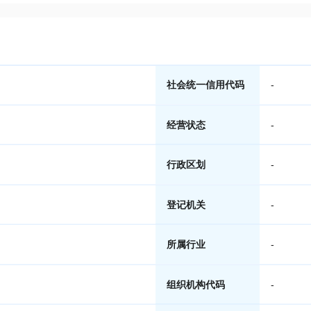
社会统一信用代码
-
经营状态
-
行政区划
-
登记机关
-
所属行业
-
组织机构代码
-