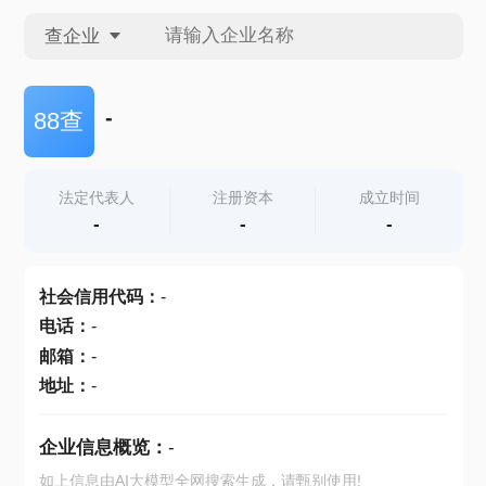
查企业
查企业
-
88查
查招投标
法定代表人
注册资本
成立时间
-
-
-
查产地
社会信用代码
：
-
电话
：
-
邮箱
：
-
地址
：
-
企业信息概览：
-
如上信息由AI大模型全网搜索生成，请甄别使用!