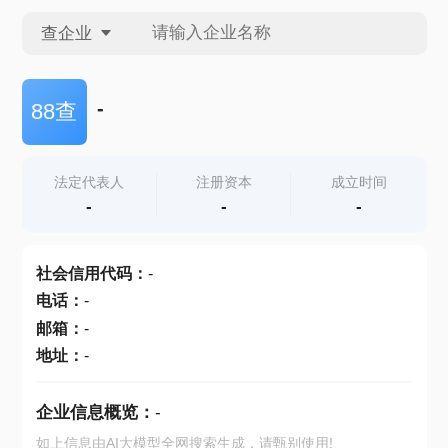
查企业
查企业
-
88查
查招投标
法定代表人
注册资本
成立时间
-
-
-
查产地
社会信用代码
：
-
电话
：
-
邮箱
：
-
地址
：
-
企业信息概览：
-
如上信息由AI大模型全网搜索生成，请甄别使用!