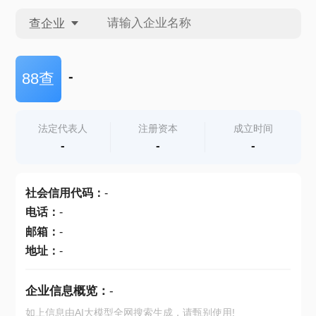
查企业
查企业
-
88查
查招投标
法定代表人
注册资本
成立时间
-
-
-
查产地
社会信用代码
：
-
电话
：
-
邮箱
：
-
地址
：
-
企业信息概览：
-
如上信息由AI大模型全网搜索生成，请甄别使用!