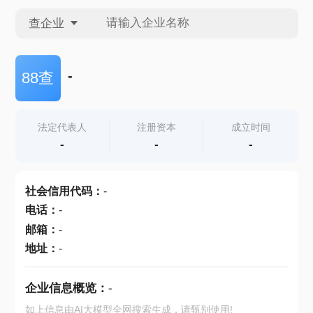
查企业
查企业
-
88查
查招投标
法定代表人
注册资本
成立时间
-
-
-
查产地
社会信用代码
：
-
电话
：
-
邮箱
：
-
地址
：
-
企业信息概览：
-
如上信息由AI大模型全网搜索生成，请甄别使用!