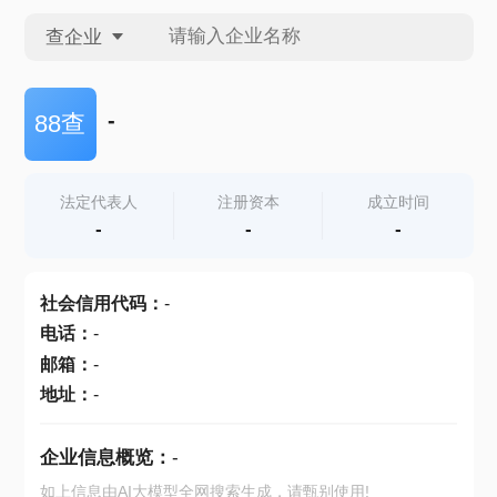
查企业
查企业
-
88查
查招投标
法定代表人
注册资本
成立时间
-
-
-
查产地
社会信用代码
：
-
电话
：
-
邮箱
：
-
地址
：
-
企业信息概览：
-
如上信息由AI大模型全网搜索生成，请甄别使用!