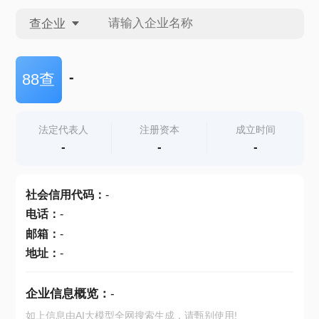
查企业
查企业
-
88查
查招投标
法定代表人
注册资本
成立时间
-
-
-
查产地
社会信用代码
：
-
电话
：
-
邮箱
：
-
地址
：
-
企业信息概览：
-
如上信息由AI大模型全网搜索生成，请甄别使用!