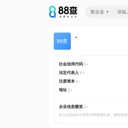
查企业
查企业
-
88查
查招投标
查产地
社会信用代码
：
-
法定代表人
：
-
注册资本
：
-
地址
：
-
企业信息概览：
-
如上信息由AI大模型全网搜索生成，请甄别使