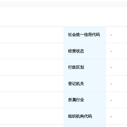
社会统一信用代码
-
经营状态
-
行政区划
-
登记机关
-
所属行业
-
组织机构代码
-