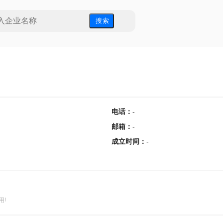
搜 索
电话
：
-
邮箱
：
-
成立时间
：
-
用!