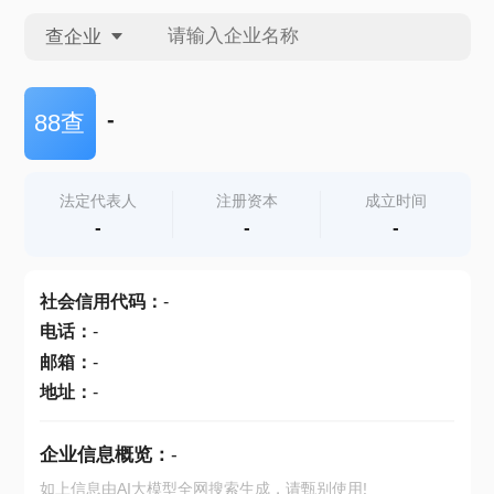
查企业
查企业
-
88查
查招投标
法定代表人
注册资本
成立时间
-
-
-
查产地
社会信用代码
：
-
电话
：
-
邮箱
：
-
地址
：
-
企业信息概览：
-
如上信息由AI大模型全网搜索生成，请甄别使用!