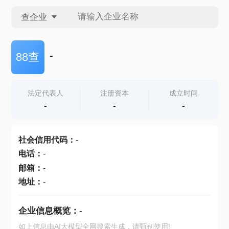
查企业
查企业
-
88查
查招投标
法定代表人
注册资本
成立时间
-
-
-
查产地
社会信用代码
：
-
电话
：
-
邮箱
：
-
地址
：
-
企业信息概览：
-
如上信息由AI大模型全网搜索生成，请甄别使用!