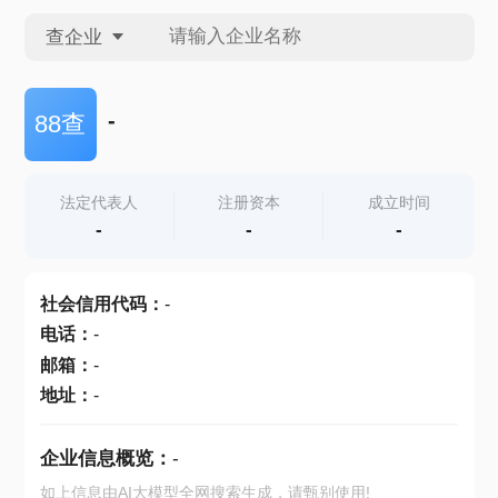
查企业
查企业
-
88查
查招投标
法定代表人
注册资本
成立时间
-
-
-
查产地
社会信用代码
：
-
电话
：
-
邮箱
：
-
地址
：
-
企业信息概览：
-
如上信息由AI大模型全网搜索生成，请甄别使用!