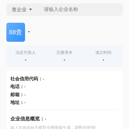
查企业
查企业
-
88查
查招投标
法定代表人
注册资本
成立时间
-
-
-
查产地
社会信用代码
：
-
电话
：
-
邮箱
：
-
地址
：
-
企业信息概览：
-
如上信息由AI大模型全网搜索生成，请甄别使用!