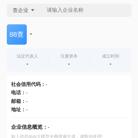
查企业
查企业
-
88查
查招投标
法定代表人
注册资本
成立时间
-
-
-
查产地
社会信用代码
：
-
电话
：
-
邮箱
：
-
地址
：
-
企业信息概览：
-
如上信息由AI大模型全网搜索生成，请甄别使用!