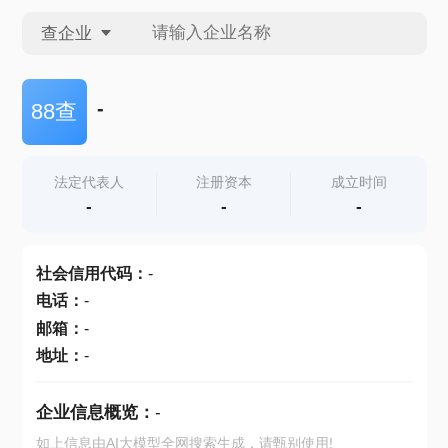
查企业
查企业
-
88查
查招投标
法定代表人
注册资本
成立时间
-
-
-
查产地
社会信用代码
：
-
电话
：
-
邮箱
：
-
地址
：
-
企业信息概览：
-
如上信息由AI大模型全网搜索生成，请甄别使用!