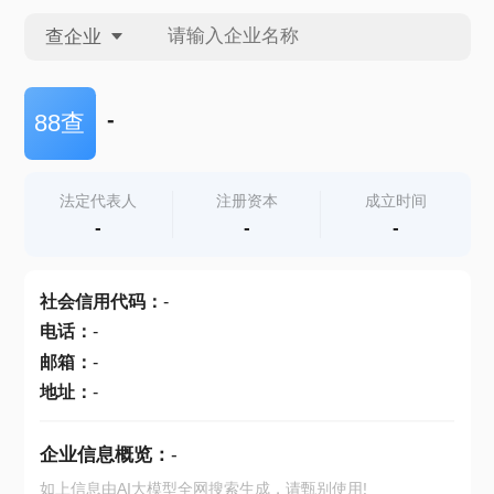
查企业
查企业
-
88查
查招投标
法定代表人
注册资本
成立时间
-
-
-
查产地
社会信用代码
：
-
电话
：
-
邮箱
：
-
地址
：
-
企业信息概览：
-
如上信息由AI大模型全网搜索生成，请甄别使用!