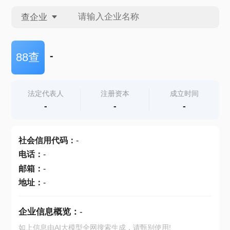
查企业
查企业
-
88查
查招投标
法定代表人
注册资本
成立时间
-
-
-
查产地
社会信用代码
：
-
电话
：
-
邮箱
：
-
地址
：
-
企业信息概览：
-
如上信息由AI大模型全网搜索生成，请甄别使用!