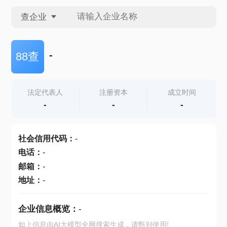
查企业
查企业
-
88查
查招投标
法定代表人
注册资本
成立时间
-
-
-
查产地
社会信用代码
：
-
电话
：
-
邮箱
：
-
地址
：
-
企业信息概览：
-
如上信息由AI大模型全网搜索生成，请甄别使用!