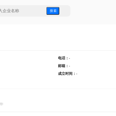
搜 索
电话
：
-
邮箱
：
-
成立时间
：
-
用!