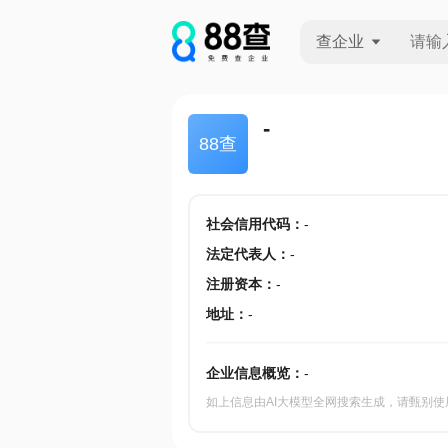
查企业
查企业
-
88查
查招投标
查产地
社会信用代码
：
-
法定代表人
：
-
注册资本
：
-
地址
：
-
企业信息概览：
-
如上信息由AI大模型全网搜索生成，请甄别使