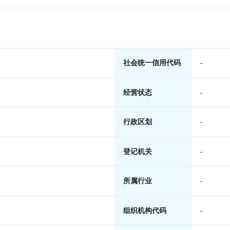
社会统一信用代码
-
经营状态
-
行政区划
-
登记机关
-
所属行业
-
组织机构代码
-