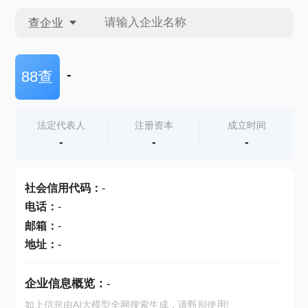
查企业
查企业
-
88查
查招投标
法定代表人
注册资本
成立时间
-
-
-
查产地
社会信用代码
：
-
电话
：
-
邮箱
：
-
地址
：
-
企业信息概览：
-
如上信息由AI大模型全网搜索生成，请甄别使用!