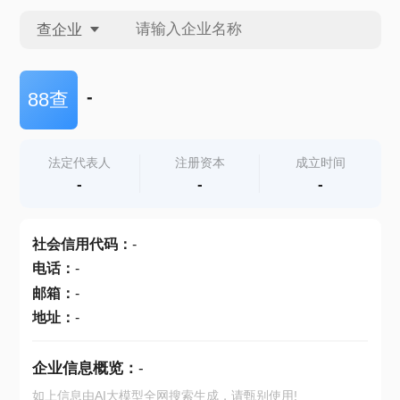
查企业
查企业
-
88查
查招投标
法定代表人
注册资本
成立时间
-
-
-
查产地
社会信用代码
：
-
电话
：
-
邮箱
：
-
地址
：
-
企业信息概览：
-
如上信息由AI大模型全网搜索生成，请甄别使用!