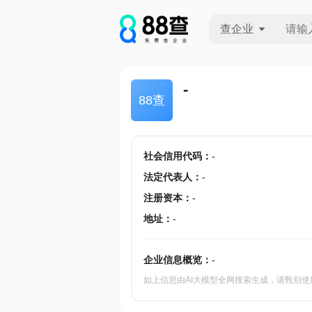
查企业
查企业
-
88查
查招投标
查产地
社会信用代码
：
-
法定代表人
：
-
注册资本
：
-
地址
：
-
企业信息概览：
-
如上信息由AI大模型全网搜索生成，请甄别使