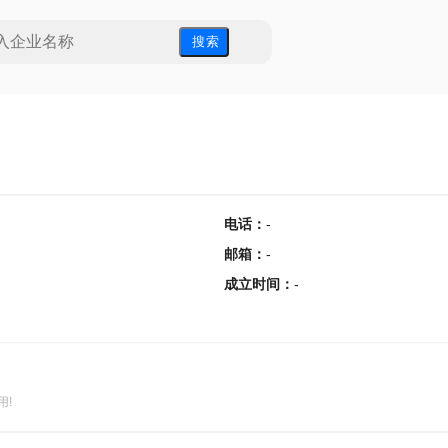
搜 索
电话
：
-
邮箱
：
-
成立时间
：
-
用!