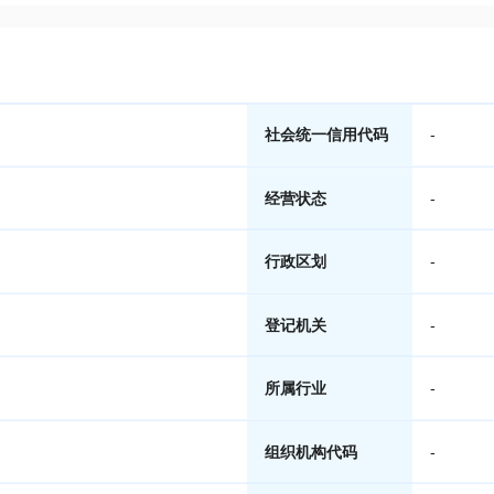
社会统一信用代码
-
经营状态
-
行政区划
-
登记机关
-
所属行业
-
组织机构代码
-