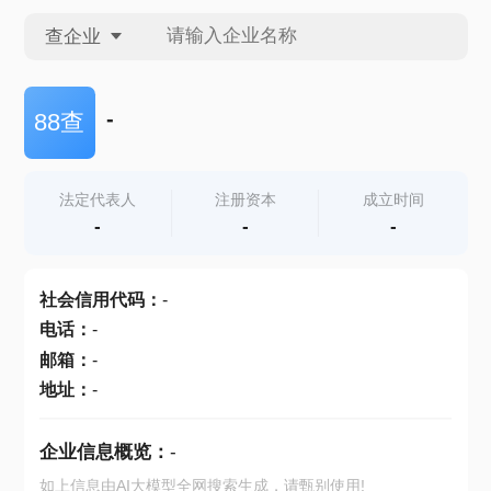
查企业
查企业
-
88查
查招投标
法定代表人
注册资本
成立时间
-
-
-
查产地
社会信用代码
：
-
电话
：
-
邮箱
：
-
地址
：
-
企业信息概览：
-
如上信息由AI大模型全网搜索生成，请甄别使用!