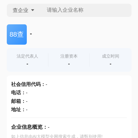
查企业
查企业
-
88查
查招投标
法定代表人
注册资本
成立时间
-
-
-
查产地
社会信用代码
：
-
电话
：
-
邮箱
：
-
地址
：
-
企业信息概览：
-
如上信息由AI大模型全网搜索生成，请甄别使用!